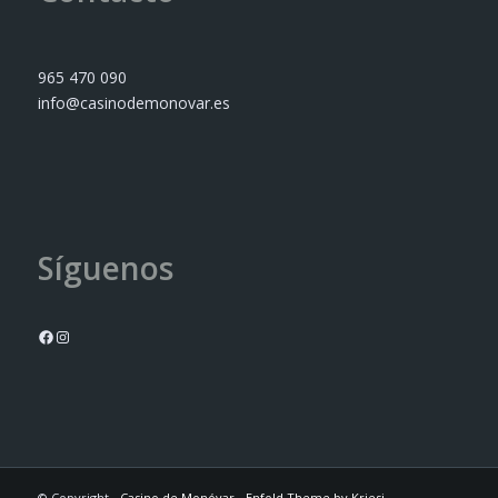
965 470 090
info@casinodemonovar.es
Síguenos
© Copyright -
Casino de Monóvar
-
Enfold Theme by Kriesi