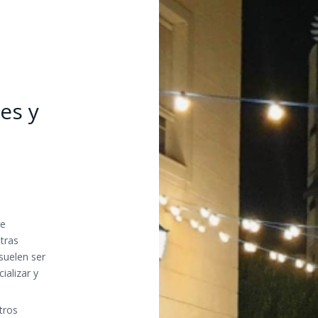
es y
se
tras
suelen ser
ializar y
tros