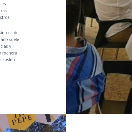
nes
tras
stros
asino es de
l año suele
cias y
na manera
o casino.