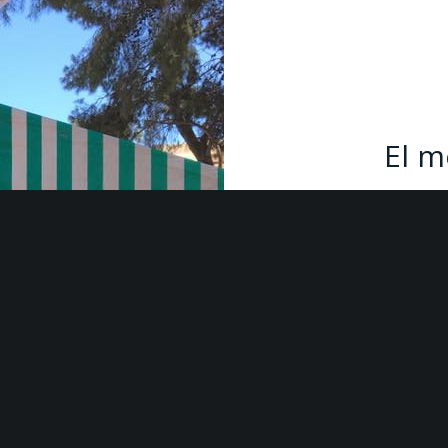
El m
Nuestro casino ofrece una gr
demanda suele dar lugar a larga