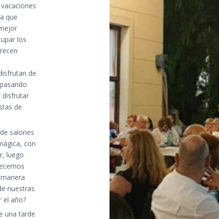
s vacaciones
ra que
 mejor
upar los
frecen
disfrutan de
n pasando
 disfrutar
stas de
 de salones
mágica, con
r, luego
frecemos
a manera
 de nuestras
 el año?
e una tarde