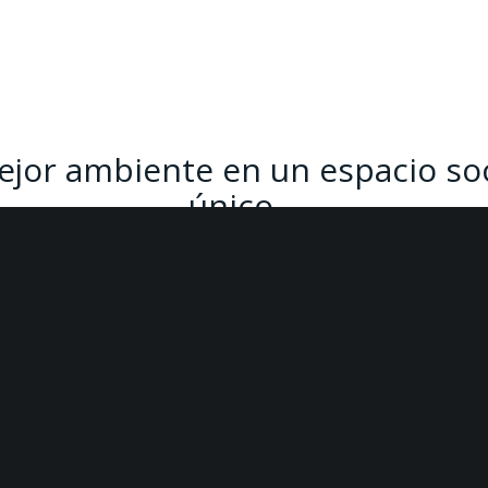
ejor ambiente en un espacio soc
único
an variedad de opciones, las zonas de juego que son una gran
s tardes de partidas, bien de cartas, parchís e incluso billar.