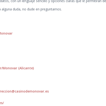
datos, con un lenguaje sencillo y opciones claras que le permitirán 
da alguna duda, no dude en preguntarnos.
 Monovar
r/Monovar (Alicante)
ireccion@casinodemonovar.es
es/