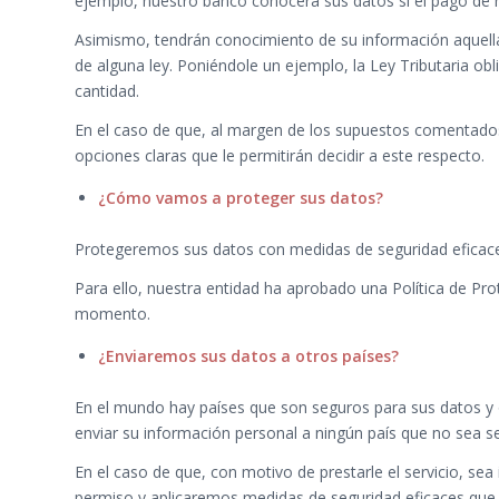
ejemplo, nuestro banco conocerá sus datos si el pago de nu
Asimismo, tendrán conocimiento de su información aquellas
de alguna ley. Poniéndole un ejemplo, la Ley Tributaria o
cantidad.
En el caso de que, al margen de los supuestos comentados
opciones claras que le permitirán decidir a este respecto.
¿Cómo vamos a proteger sus datos?
Protegeremos sus datos con medidas de seguridad eficaces
Para ello, nuestra entidad ha aprobado una Política de Pro
momento.
¿Enviaremos sus datos a otros países?
En el mundo hay países que son seguros para sus datos y o
enviar su información personal a ningún país que no sea se
En el caso de que, con motivo de prestarle el servicio, s
permiso y aplicaremos medidas de seguridad eficaces que r