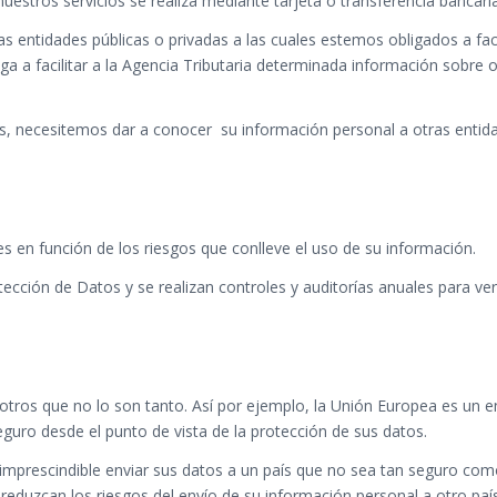
estros servicios se realiza mediante tarjeta o transferencia bancaria
 entidades públicas o privadas a las cuales estemos obligados a fac
bliga a facilitar a la Agencia Tributaria determinada información so
, necesitemos dar a conocer su información personal a otras entida
 en función de los riesgos que conlleve el uso de su información.
tección de Datos y se realizan controles y auditorías anuales para ve
tros que no lo son tanto. Así por ejemplo, la Unión Europea es un e
guro desde el punto de vista de la protección de sus datos.
ea imprescindible enviar sus datos a un país que no sea tan seguro co
eduzcan los riesgos del envío de su información personal a otro paí