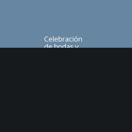
Celebración
de bodas y
todo tipo de
eventos
Lorem ipsum dolor sit
amet, consectetuer
adipiscing elit. Aenean
commodo ligula eget
dolor. Aenean massa.
Cum sociis natoque