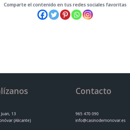
Comparte el contenido en tus redes sociales favoritas
lízanos
Contacto
 Juan, 13
965 470 090
nóvar (Alicante)
info@casinodemonovar.es