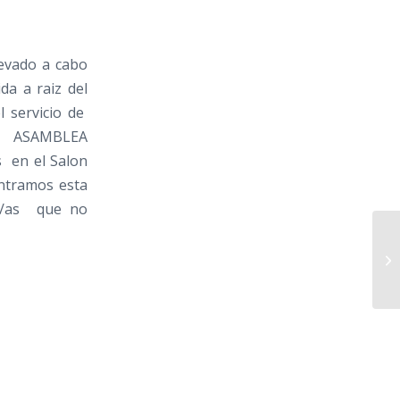
levado a cabo
da a raiz del
l servicio de
ca ASAMBLEA
s en el Salon
ontramos esta
s/as que no