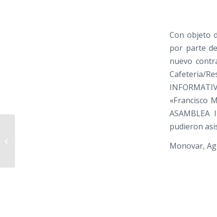
Con objeto d
por parte de
nuevo contra
Cafeteria/
INFORMATIVA 
«Francisco M
ASAMBLEA I
pudieron asis
ASAMBLEA
EXTRAORDINARIA 1
Monovar, Ag
AGOSTO 2015
LA JU