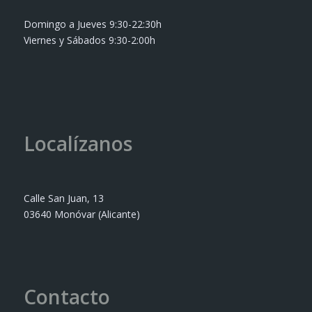
Domingo a Jueves 9:30-22:30h
Viernes y Sábados 9:30-2:00h
Localízanos
Calle San Juan, 13
03640 Monóvar (Alicante)
Contacto