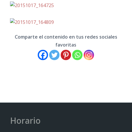
Comparte el contenido en tus redes sociales
favoritas
Horario