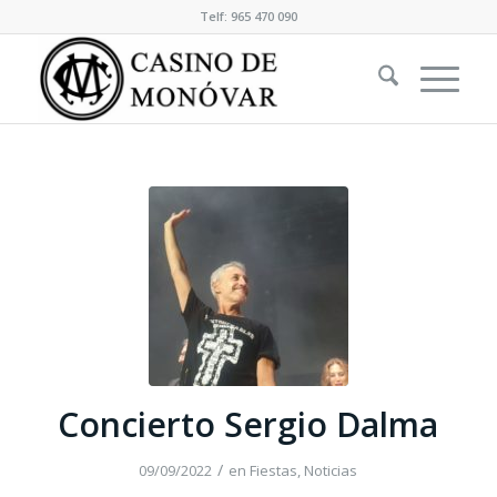
Telf: 965 470 090
Concierto Sergio Dalma
/
09/09/2022
en
Fiestas
,
Noticias