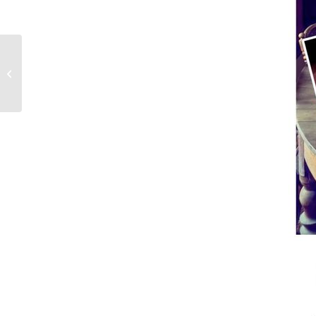
¡StiuOn 2023!