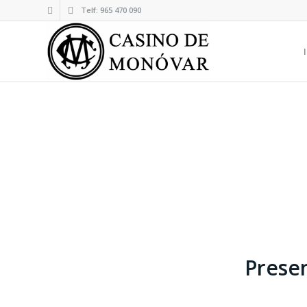
Telf: 965 470 090
Presen