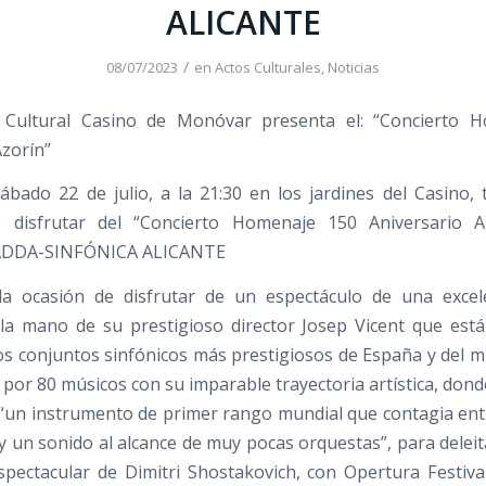
ALICANTE
/
08/07/2023
en
Actos Culturales
,
Noticias
 Cultural Casino de Monóvar presenta el: “Concierto 
Azorín”
ábado 22 de julio, a la 21:30 en los jardines del Casino,
de disfrutar del “Concierto Homenaje 150 Aniversario A
DDA-SINFÓNICA ALICANTE
a ocasión de disfrutar de un espectáculo de una excele
la mano de su prestigioso director Josep Vicent que está
os conjuntos
sinfónicos más prestigiosos de España y del 
r 80 músicos con su imparable trayectoria artística, donde 
“un instrumento de primer rango mundial que contagia en
y un sonido al alcance de muy pocas orquestas”, para delei
spectacular de Dimitri Shostakovich, con Opertura Festiva