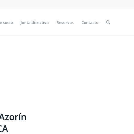
e socio
Junta directiva
Reservas
Contacto
Azorín
CA