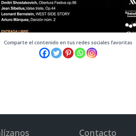
Comparte el contenido en tus redes sociales favoritas
lízanos
Contacto