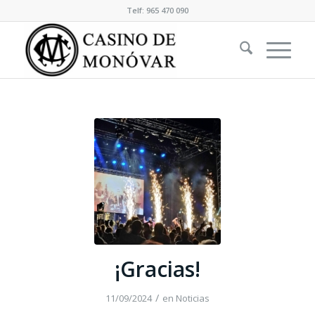
Telf: 965 470 090
¡Gracias!
/
11/09/2024
en
Noticias