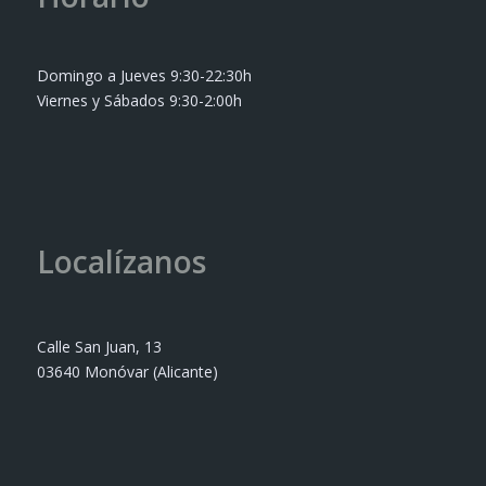
Domingo a Jueves 9:30-22:30h
Viernes y Sábados 9:30-2:00h
Localízanos
Calle San Juan, 13
03640 Monóvar (Alicante)