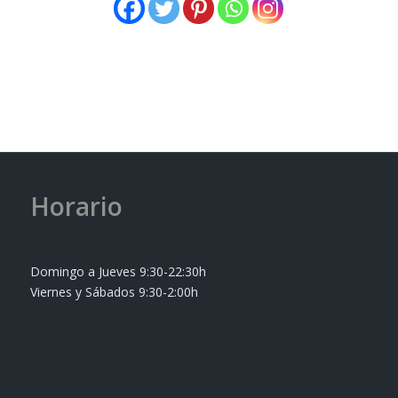
Horario
Domingo a Jueves 9:30-22:30h
Viernes y Sábados 9:30-2:00h