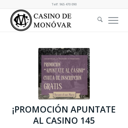
Telf: 965 470 090
¡PROMOCIÓN APUNTATE
AL CASINO 145