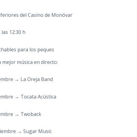
nferiores del Casino de Monóvar
 las 12:30 h
hables para los peques
a mejor música en directo:
iembre → La Oreja Band
embre → Tocata Acústica
iembre → Twoback
tiembre → Sugar Music