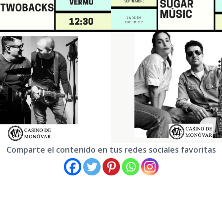
Comparte el contenido en tus redes sociales favoritas