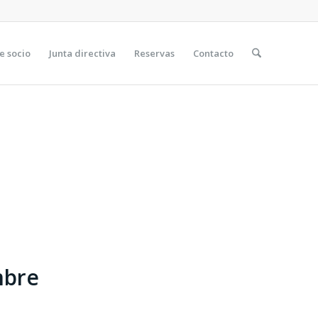
e socio
Junta directiva
Reservas
Contacto
mbre