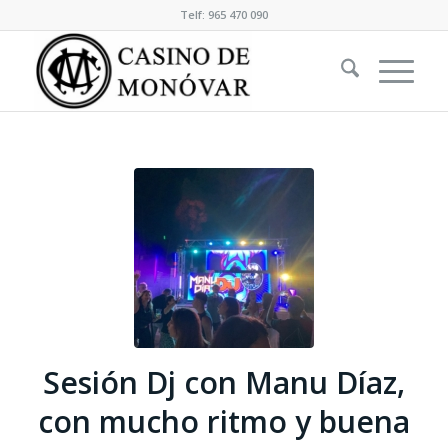
Telf: 965 470 090
Sesión Dj con Manu Díaz,
con mucho ritmo y buena