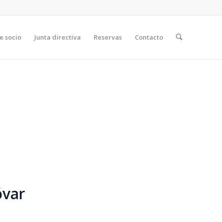
e socio
Junta directiva
Reservas
Contacto
óvar