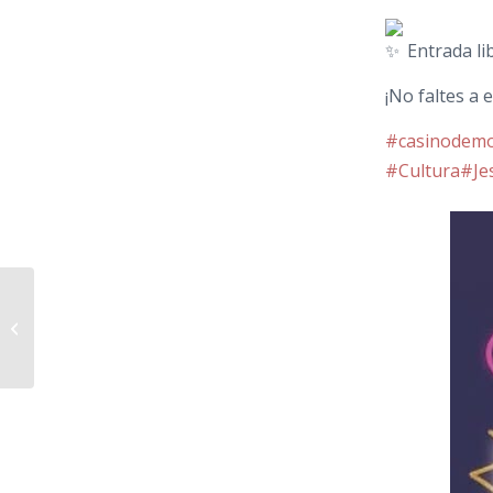
Entrada lib
¡No faltes a e
#casinodem
#Cultura
#Je
EL PSIQUIÁTRICO DE
LOS OLVIDOS (de 6 a
16 años)