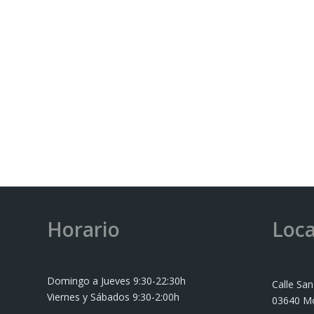
Horario
Loca
Domingo a Jueves 9:30-22:30h
Calle San
Viernes y Sábados 9:30-2:00h
03640 Mo