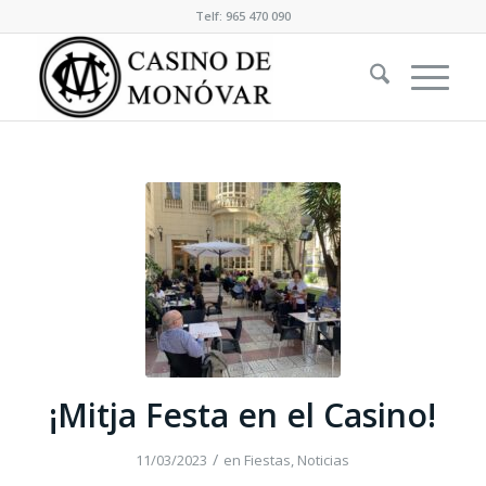
Telf: 965 470 090
¡Mitja Festa en el Casino!
/
11/03/2023
en
Fiestas
,
Noticias