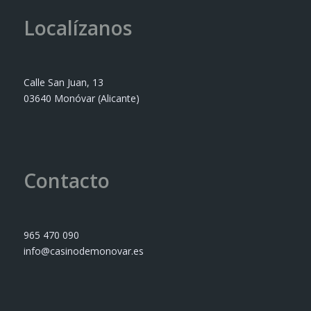
Localízanos
Calle San Juan, 13
03640 Monóvar (Alicante)
Contacto
965 470 090
info@casinodemonovar.es