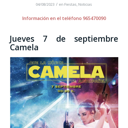
/
04/08/2023
en
Fiestas
,
Noticias
Información en el teléfono 965470090
Jueves 7 de septiembre
Camela