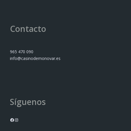
Contacto
965 470 090
info@casinodemonovar.es
Síguenos