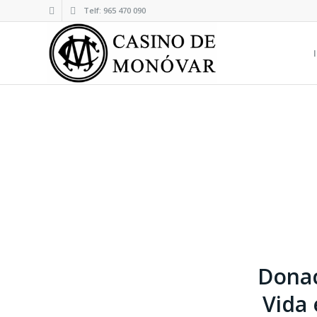
Telf: 965 470 090
Donaci
Vida 