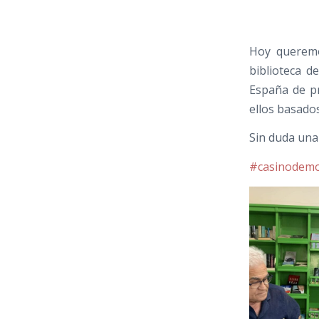
Hoy queremo
biblioteca d
España de pr
ellos basado
Sin duda una 
#casinodem