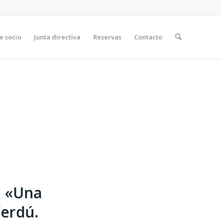
e socio
Junta directiva
Reservas
Contacto
ía «Una
Verdú.